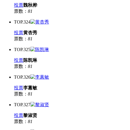
投票
魏秋桦
票数：
81
TOP.324
投票
黄杏秀
票数：
81
TOP.325
投票
陈凯琳
票数：
81
TOP.326
投票
李蕙敏
票数：
81
TOP.327
投票
黎淑贤
票数：
81