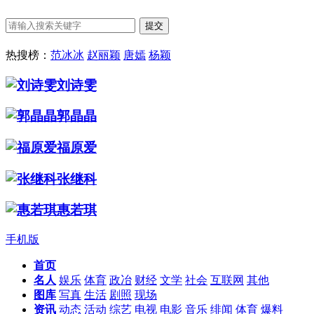
热搜榜：
范冰冰
赵丽颖
唐嫣
杨颖
刘诗雯
郭晶晶
福原爱
张继科
惠若琪
手机版
首页
名人
娱乐
体育
政冶
财经
文学
社会
互联网
其他
图库
写真
生活
剧照
现场
资讯
动态
活动
综艺
电视
电影
音乐
绯闻
体育
爆料