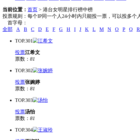
当前位置：
首页
>
港台女明星排行榜中榜
投票规则：每个IP同一个人24小时内只能投一票，可以投多个
首字母：
全部
A
B
C
D
E
F
G
H
I
J
K
L
M
N
O
P
Q
R
TOP.301
投票
江希文
票数：
81
TOP.302
投票
张婉婷
票数：
81
TOP.303
投票
汤怡
票数：
81
TOP.304