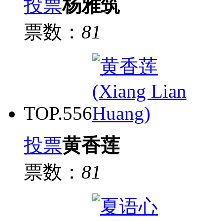
投票
杨雅筑
票数：
81
TOP.556
投票
黄香莲
票数：
81