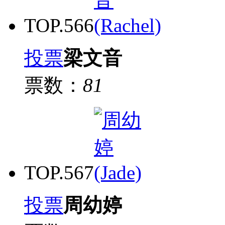
TOP.566
投票
梁文音
票数：
81
TOP.567
投票
周幼婷