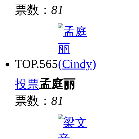
票数：
81
TOP.565
投票
孟庭丽
票数：
81