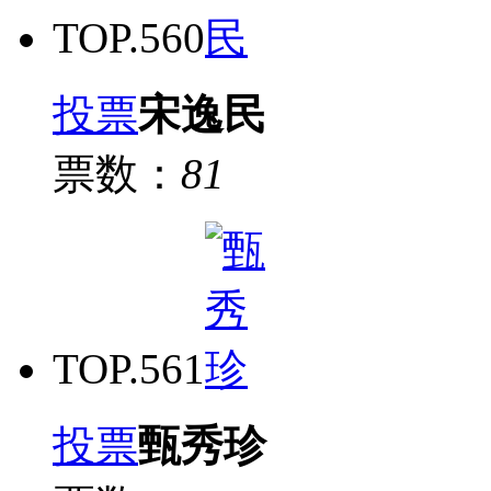
TOP.560
投票
宋逸民
票数：
81
TOP.561
投票
甄秀珍