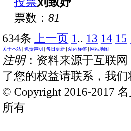
投票
刘致妤
票数：
81
634条
上一页
1
..
13
14
15
关于本站
|
免责声明
|
每日更新
|
站内标签
|
网站地图
注明
：资料来源于互联网
了您的权益请联系，我们
© Copyright 2016-201
所有