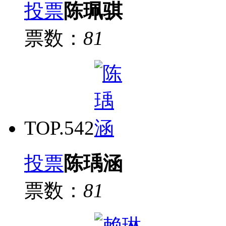
投票
陈珮骐
票数：
81
TOP.542
投票
陈瑀涵
票数：
81