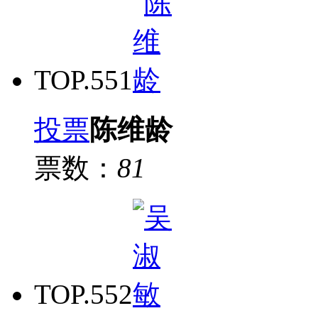
TOP.551
投票
陈维龄
票数：
81
TOP.552