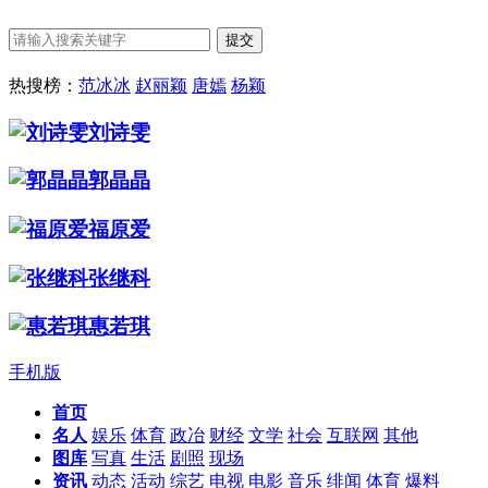
热搜榜：
范冰冰
赵丽颖
唐嫣
杨颖
刘诗雯
郭晶晶
福原爱
张继科
惠若琪
手机版
首页
名人
娱乐
体育
政冶
财经
文学
社会
互联网
其他
图库
写真
生活
剧照
现场
资讯
动态
活动
综艺
电视
电影
音乐
绯闻
体育
爆料