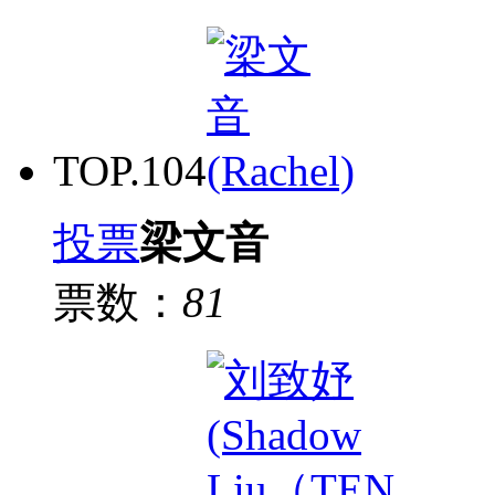
TOP.104
投票
梁文音
票数：
81