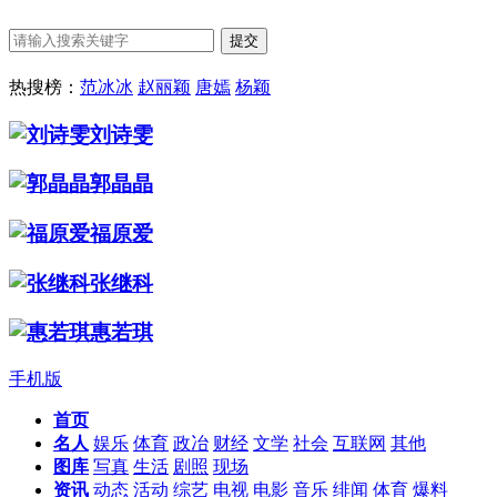
热搜榜：
范冰冰
赵丽颖
唐嫣
杨颖
刘诗雯
郭晶晶
福原爱
张继科
惠若琪
手机版
首页
名人
娱乐
体育
政冶
财经
文学
社会
互联网
其他
图库
写真
生活
剧照
现场
资讯
动态
活动
综艺
电视
电影
音乐
绯闻
体育
爆料