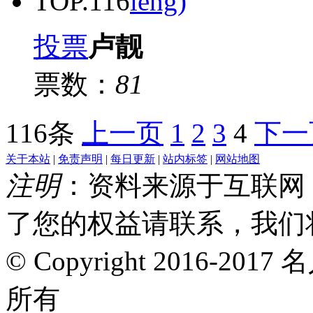
TOP.116
投票
卢靓
票数：
81
116条
上一页
1
2
3
4
下一
关于本站
|
免责声明
|
每日更新
|
站内标签
|
网站地图
注明
：资料来源于互联网
了您的权益请联系，我们
© Copyright 2016-201
所有