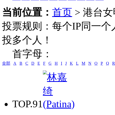
当前位置：
首页
>
港台女
投票规则：每个IP同一个
投多个人！
首字母：
全部
A
B
C
D
E
F
G
H
I
J
K
L
M
N
O
P
Q
R
TOP.91