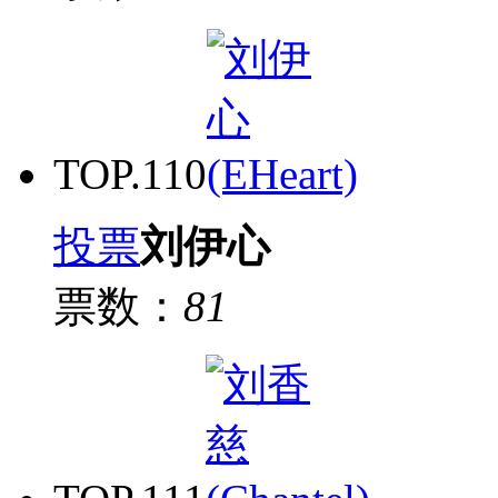
TOP.110
投票
刘伊心
票数：
81