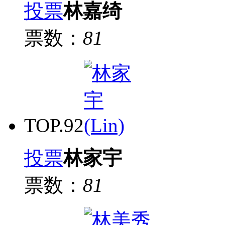
投票
林嘉绮
票数：
81
TOP.92
投票
林家宇
票数：
81